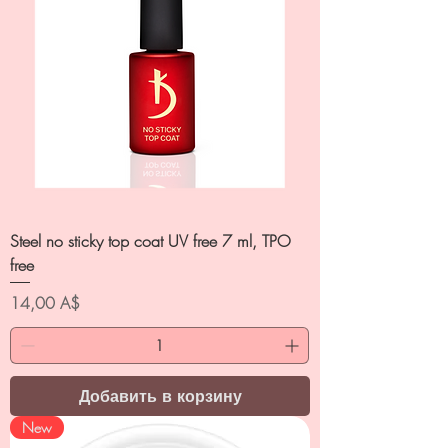
Steel no sticky top coat UV free 7 ml, TPO
free
Цена
14,00 A$
Добавить в корзину
New