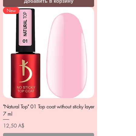
Добавить в корзину
New
"Natural Top" 01 Top coat without sticky layer
7 ml
Цена
12,50 A$