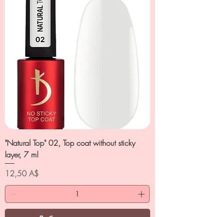
"Natural Top" 02, Top coat without sticky
layer, 7 ml
Цена
12,50 A$