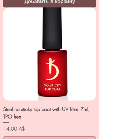
Добавить в корзину
Steel no sticky top coat with UV filter, 7ml,
TPO free
Цена
14,00 A$