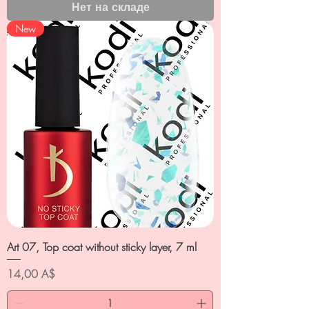
Нет на складе
New
Art 07, Top coat without sticky layer, 7 ml
Цена
14,00 A$