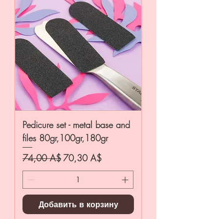
Pedicure set - metal base and
files 80gr,100gr,180gr
Обычная цена
Цена со скидкой
74,00 A$
70,30 A$
Добавить в корзину