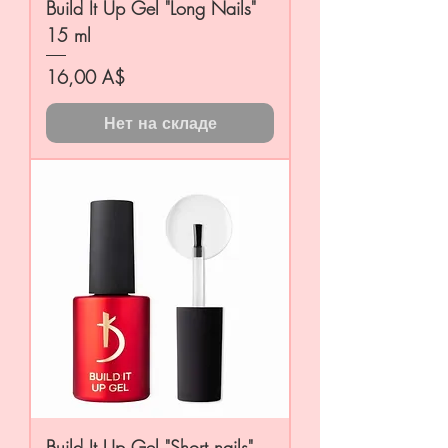
Build It Up Gel "Long Nails"
15 ml
Цена
16,00 A$
Нет на складе
Build It Up Gel "Short nails"