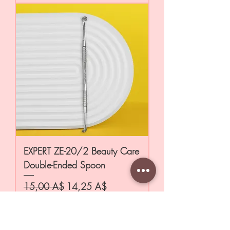
EXPERT ZE-20/2 Beauty Care
Double-Ended Spoon
Обычная цена
Цена со скидкой
15,00 A$
14,25 A$