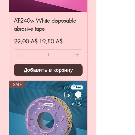
AT-240w White disposable
abrasive tape
Обычная цена
Цена со скидкой
22,00 A$
19,80 A$
Добавить в корзину
SALE