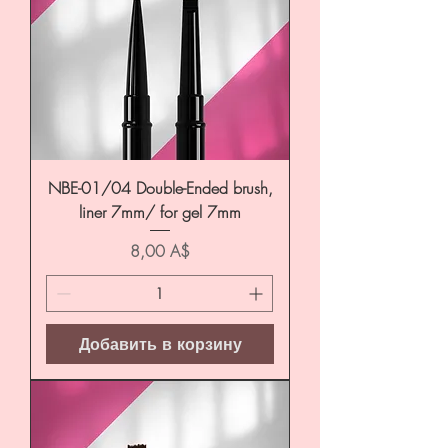
NBE-01/04 Double-Ended brush,
liner 7mm/ for gel 7mm
Цена
8,00 A$
Добавить в корзину