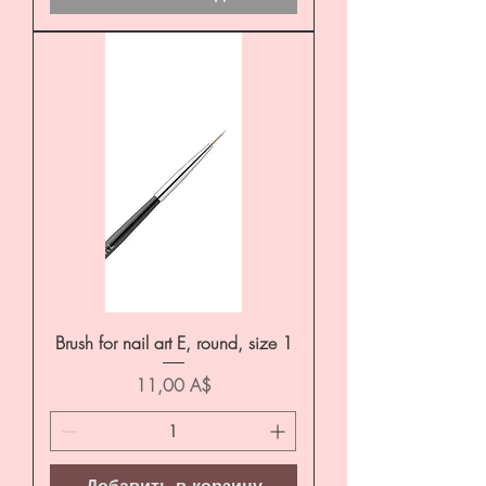
Brush for nail art E, round, size 1
Цена
11,00 A$