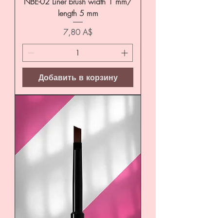
NBE-02 Liner brush width 1 mm/
length 5 mm
Цена
7,80 A$
Добавить в корзину