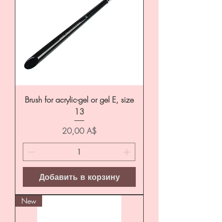
Brush for acrylic-gel or gel E, size
13
Цена
20,00 A$
Добавить в корзину
New