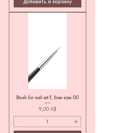
Добавить в корзину
Brush for nail art F, liner size 00
Цена
9,00 A$