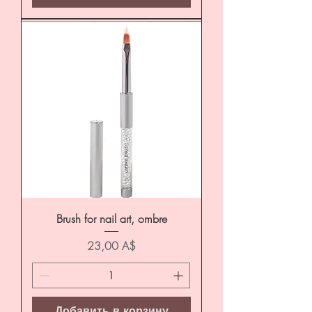
Brush for nail art, ombre
Цена
23,00 A$
Добавить в корзину