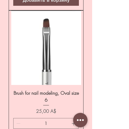
Добавить в корзину
Brush for nail modeling, Oval size
6
Цена
25,00 A$