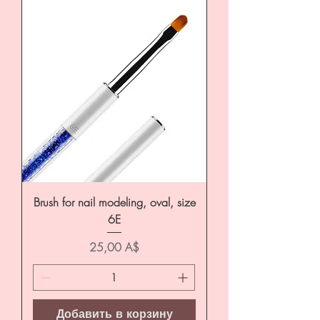
Brush for nail modeling, oval, size
6E
Цена
25,00 A$
Добавить в корзину