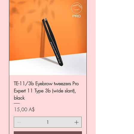
TE-11/3b Eyebrow tweezers Pro
Expert 11 Type 3b (wide slant),
black
Цена
15,00 A$