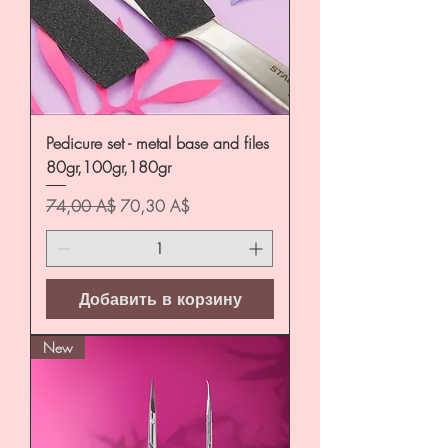
Pedicure set - metal base and files
80gr,100gr,180gr
Обычная цена
Цена со скидкой
74,00 A$
70,30 A$
Добавить в корзину
New