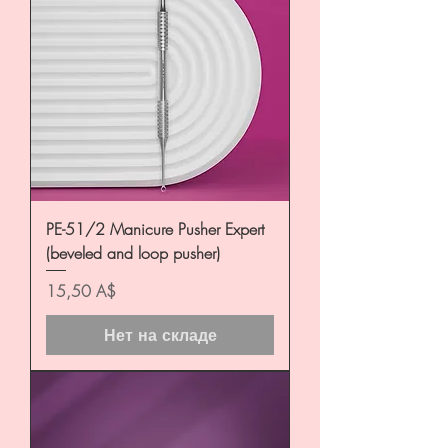
PE-51/2 Manicure Pusher Expert
(beveled and loop pusher)
Цена
15,50 A$
Нет на складе