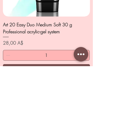
Art 20 Easy Duo Medium Soft 30 g
Professional acrylic-gel system
Цена
28,00 A$
Добавить в корзину
New