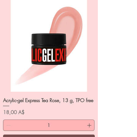
Acrylic-gel Express Tea Rose, 13 g, TPO free
Цена
18,00 A$