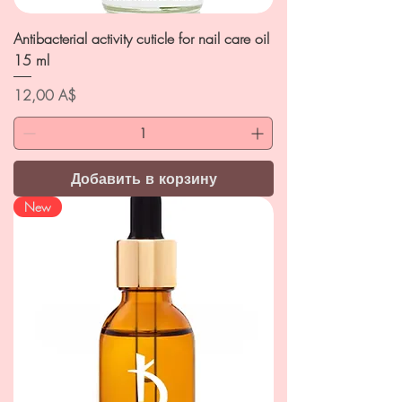
Antibacterial activity cuticle for nail care oil
15 ml
Цена
12,00 A$
Добавить в корзину
New